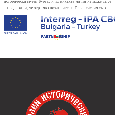
исторически музей Бургас и по никакъв начин не може да се
предполага, че отразява позициите на Европейския съюз.