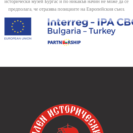
исторически музей Бургас и по никакъв начин не може да се
предполага, че отразява позициите на Европейския съюз.