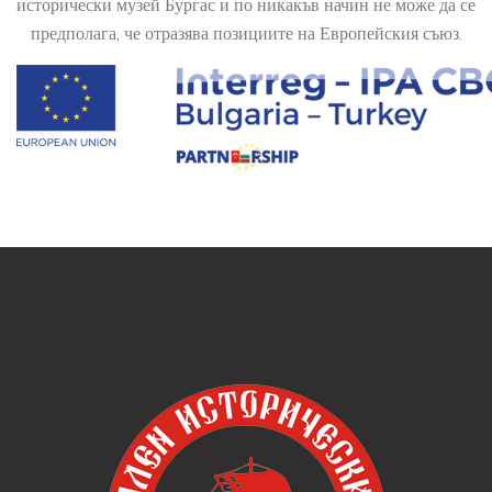
исторически музей Бургас и по никакъв начин не може да се
предполага, че отразява позициите на Европейския съюз.