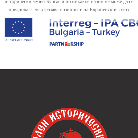
исторически музей Бургас и по никакъв начин не може да се
предполага, че отразява позициите на Европейския съюз.