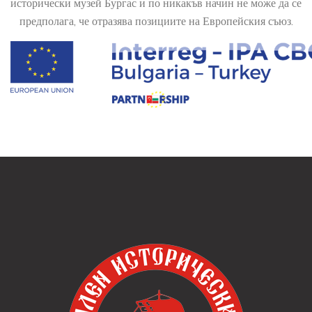
исторически музей Бургас и по никакъв начин не може да се
предполага, че отразява позициите на Европейския съюз.