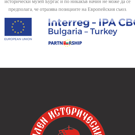
исторически музей Бургас и по никакъв начин не може да се
предполага, че отразява позициите на Европейския съюз.