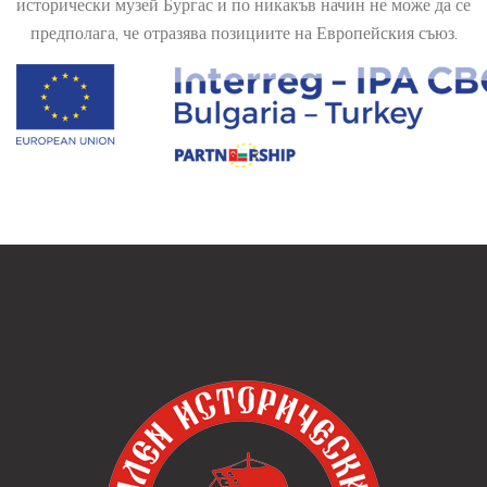
исторически музей Бургас и по никакъв начин не може да се
предполага, че отразява позициите на Европейския съюз.