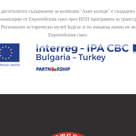
 дигиталното съдържание за колекция “Акве калиде” е създаден
финансиран от Европейския съюз чрез ИПП програмата за транс
Регионален исторически музей Бургас и по никакъв начин не мож
Европейския съюз.