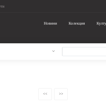
ети
Новини
Колекция
Култу
<<
>>