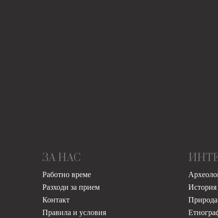
ЗА НАС
ИНТ
Работно време
Археоло
Разходи за прием
История
Контакт
Природа
Правила и условия
Етногра